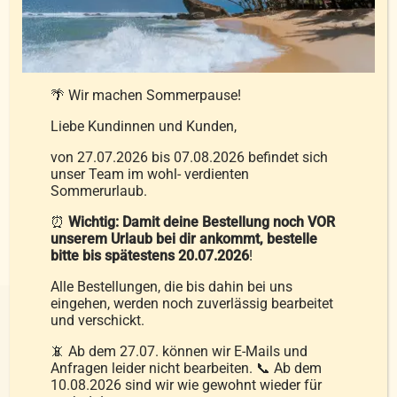
Produkt
weist
Versand, Service & Kundenzufriedenheit
mehrere
Varianten
🌴 Wir machen Sommerpause!
Versand in Österreich und EU-weite Lieferung
auf.
Liebe Kundinnen und Kunden,
Sichere Zahlungsmethoden & schnelle
Die
Abwicklung
von 27.07.2026 bis 07.08.2026 befindet sich
Optionen
unser Team im wohl- verdienten
Guter Service: Bei Fragen oder Problemen
können
Sommerurlaub.
stehen wir Ihnen jederzeit hilfreich zur Seite
auf
⏰
Wichtig: Damit deine Bestellung noch VOR
der
unserem Urlaub bei dir ankommt, bestelle
bitte bis spätestens 20.07.2026
!
Produktseite
gewählt
Alle Bestellungen, die bis dahin bei uns
eingehen, werden noch zuverlässig bearbeitet
werden
und verschickt.
📵 Ab dem 27.07. können wir E-Mails und
HÄUFIGE FRAGEN ZU UNSEREN
Anfragen leider nicht bearbeiten. 📞 Ab dem
10.08.2026 sind wir wie gewohnt wieder für
PRODUKTEN