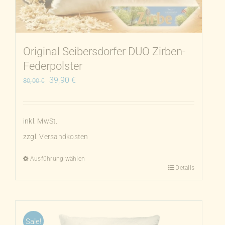
können
auf
der
Produktseite
Original Seibersdorfer DUO Zirben-
gewählt
Federpolster
werden
Ursprünglicher
Aktueller
39,90
€
80,00
€
Preis
Preis
war:
ist:
80,00 €
39,90 €.
inkl. MwSt.
zzgl.
Versandkosten
Ausführung wählen
Details
Dieses
Produkt
weist
mehrere
Sale!
Varianten