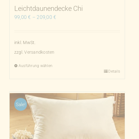
Produktseite
Leichtdaunendecke Chi
gewählt
99,00
€
–
209,00
€
werden
inkl. MwSt.
zzgl.
Versandkosten
Ausführung wählen
Details
Dieses
Produkt
weist
mehrere
Sale!
Varianten
auf.
Die
Optionen