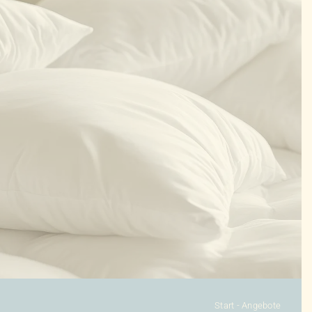
KONFIGURATOR
DAUNENDECKEN
DAUNENKISSEN
ZUBEHÖR
SALE %
ÜBER UNS
KONTAKT
Start
-
Angebote