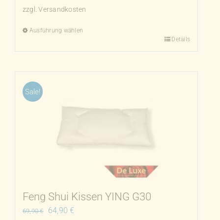
zzgl.
Versandkosten
Ausführung wählen
Details
Dieses
Produkt
weist
mehrere
Sale!
Varianten
auf.
Die
Optionen
können
auf
der
Produktseite
Feng Shui Kissen YING G30
gewählt
Ursprünglicher
Aktueller
64,90
€
69,90
€
werden