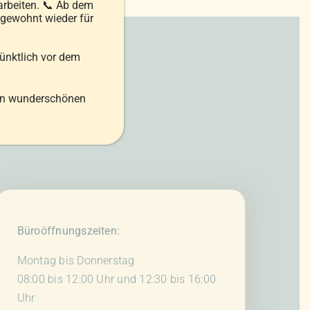
arbeiten. 📞 Ab dem
 gewohnt wieder für
pünktlich vor dem
en wunderschönen
Büroöffnungszeiten:
Montag bis Donnerstag
08:00 bis 12:00 Uhr und 12:30 bis 16:00
Uhr