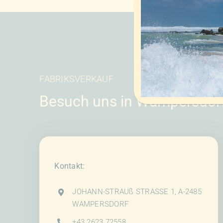
FABRIKSVERKAUF
Besuch uns in Wampersdor
Kontakt:
JOHANN-STRAUß STRASSE 1, A-2485
WAMPERSDORF
+43 2623 72558