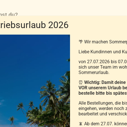
5
hst du?
iebsurlaub 2026
roduktkategorie
🌴 Wir machen Sommer
🛏️
😴
🧴
Liebe Kundinnen und Ku
Decke
Kissen
Zubehör
en & Federn
Polster & Kopfkissen
Bezüge & Pfle
von 27.07.2026 bis 07.0
sich unser Team im wohl
Sommerurlaub.
We
⏰
Wichtig: Damit deine
VOR unserem Urlaub be
bestelle bitte bis spät
Alle Bestellungen, die bi
eingehen, werden noch z
bearbeitet und verschick
📵 Ab dem 27.07. können