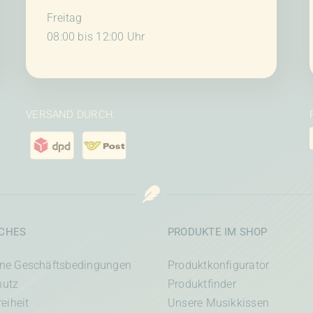
Freitag
08:00 bis 12:00 Uhr
VERSAND DURCH:
ICHES
PRODUKTE IM SHOP
ine Geschäftsbedingungen
Produktkonfigurator
hutz
Produktfinder
reiheit
Unsere Musikkissen