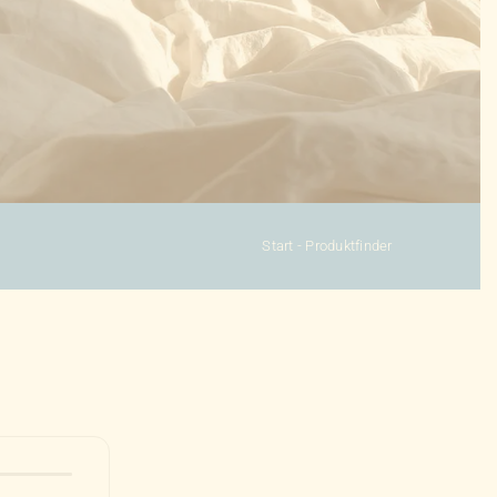
Start
-
Produktfinder