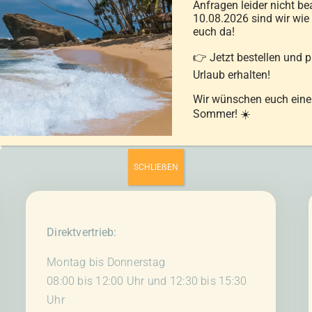
Anfragen leider nicht be
10.08.2026 sind wir wie
euch da!
👉 Jetzt bestellen und 
Urlaub erhalten!
Wir wünschen euch ein
Sommer! ☀️
f
SCHLIEẞEN
Direktvertrieb:
Montag bis Donnerstag
08:00 bis 12:00 Uhr und 12:30 bis 15:30
Uhr