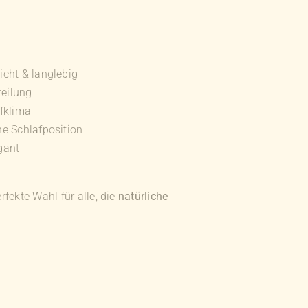
cht & langlebig
eilung
fklima
e Schlafposition
gant
rfekte Wahl für alle, die
natürliche