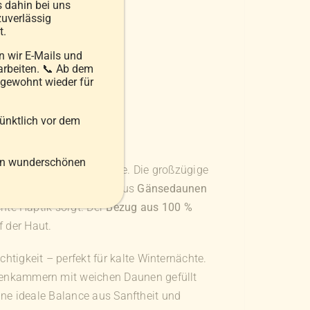
s dahin bei uns
uverlässig
t.
 wir E-Mails und
arbeiten. 📞 Ab dem
 gewohnt wieder für
ern
pünktlich vor dem
 mit Eckgummi
en wunderschönen
ket für erholsame Nächte. Die großzügige
t einer feinen Mischung aus
Gänsedaunen
chte Haptik sorgt. Der
Bezug aus 100 %
 der Haut.
tigkeit – perfekt für kalte Winternächte.
ßenkammern mit weichen Daunen gefüllt
ine ideale Balance aus Sanftheit und