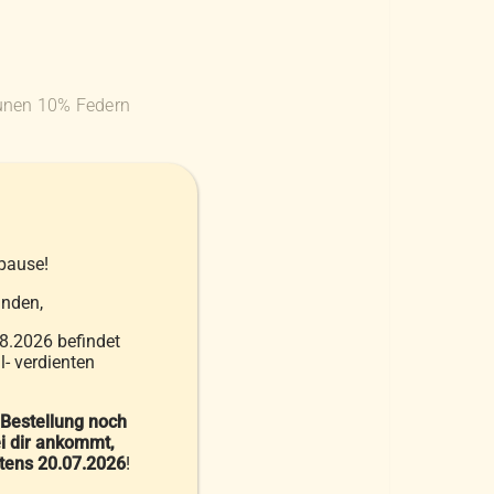
unen 10% Federn
pause!
nden,
8.2026 befindet
- verdienten
rn 10% Daunen
 Bestellung noch
en 10% Federn
i dir ankommt,
stens 20.07.2026
!