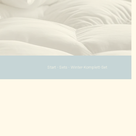
Start
-
Sets
-
Winter-Komplett-Set