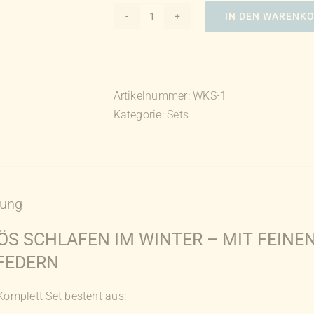
IN DEN WARENK
Winter-
Komplett-
Set
Menge
Artikelnummer:
WKS-1
Kategorie:
Sets
bung
ÖS SCHLAFEN IM WINTER – MIT FEIN
FEDERN
Komplett Set besteht aus: