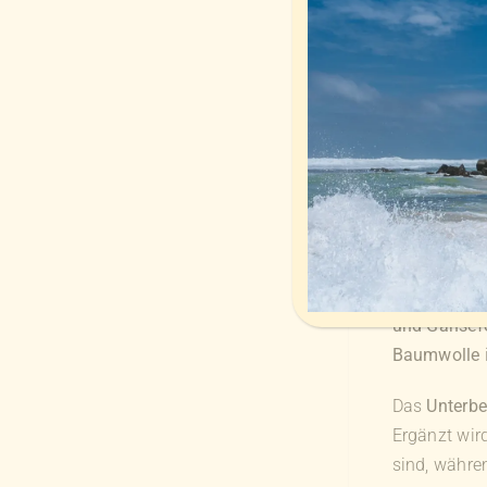
Daunenunte
Größe:
180 
Füllung:
neu
Inlett:
100% B
Dieses hoch
Kassentste
und Gänsef
Baumwolle
Das
Unterbe
Ergänzt wir
sind, währe