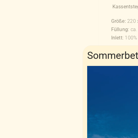
Kassentste
Größe:
220 
Füllung:
ca
Inlett:
100% 
Sommerbetr
3-Kammer-K
Größe:
40 x
Füllung:
Stützkern:
n
Daunenaufl
Inlett:
100% 