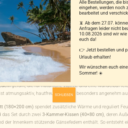
Alle Bestellungen, die bi
eingehen, werden noch z
bearbeitet und verschick
rbett
📵 Ab dem 27.07. können
Anfragen leider nicht be
10.08.2026 sind wir wie
x 200 cm
euch da!
e naturweiße Gänsedaunen und Federn 50% Daunen 50% Fed
👉 Jetzt bestellen und 
aumwolle, 40/40s 70 er Einschütte , waschbar bis zu 60 °C
Urlaub erhalten!
Wir wünschen euch ein
wertige Winter-Komplett-Set bietet dir ein Rundum-Wohlfühlpa
Sommer! ☀️
gdaunendecke mit Innen- und Außensteg (220×240 cm)
ist mi
edern
gefüllt, die für natürliche Wärme und eine wunderbar lei
ist atmungsaktiv, hautfreundlich und besonders angenehm auf
SCHLIEẞEN
tt (180×200 cm)
spendet zusätzliche Wärme und reguliert Feuch
d das Set durch zwei
3-Kammer-Kissen (40×80 cm)
, deren Au
nd der Innenkern stützende Gänsefedern enthält. So entsteht e