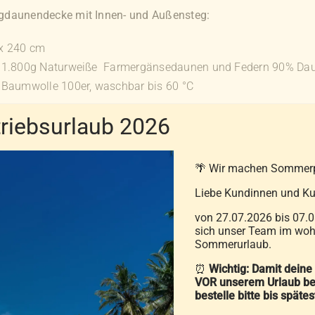
gdaunendecke mit Innen- und Außensteg:
x 240 cm
. 1.800g Naturweiße Farmergänsedaunen und Federn 90% Da
Baumwolle 100er, waschbar bis 60 °C
iebsurlaub 2026
opfkissen:
🌴 Wir machen Sommer
 80 cm
Liebe Kundinnen und Ku
von 27.07.2026 bis 07.0
sich unser Team im wohl
Sommerurlaub.
eu naturweiße Freiland-Gänsefedern und -Daunen, 90% Fede
⏰
Wichtig: Damit deine
age
: neu naturweiße Freilanddaunen und -Federn, 90% Daun
VOR unserem Urlaub be
bestelle bitte bis späte
Baumwolle 100er , waschbar bis 60 °C