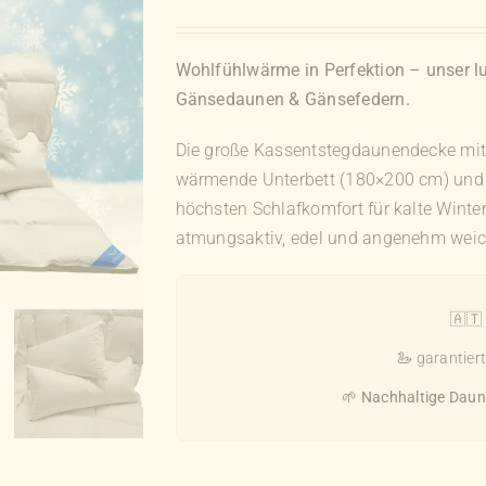
Wohlfühlwärme in Perfektion – unser lu
Gänsedaunen & Gänsefedern.
Die große Kassentstegdaunendecke mit
wärmende Unterbett (180×200 cm) und
höchsten Schlafkomfort für kalte Wint
atmungsaktiv, edel und angenehm weic
🇦🇹
🦢 garantier
🌱
Nachhaltige Daun