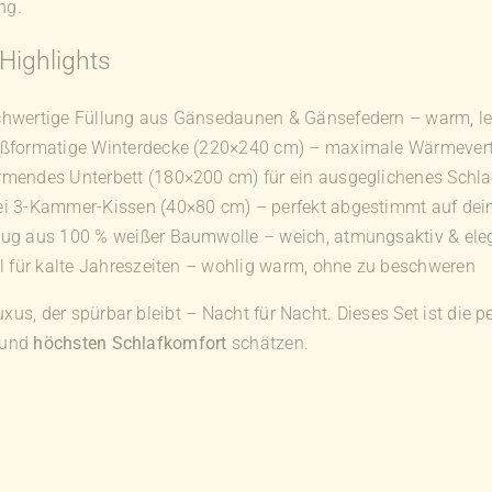
ng.
Highlights
hwertige Füllung aus Gänsedaunen & Gänsefedern – warm, lei
oßformatige Winterdecke (220×240 cm) – maximale Wärmevert
mendes Unterbett (180×200 cm) für ein ausgeglichenes Schla
i 3-Kammer-Kissen (40×80 cm) – perfekt abgestimmt auf dein
ug aus 100 % weißer Baumwolle – weich, atmungsaktiv & ele
al für kalte Jahreszeiten – wohlig warm, ohne zu beschweren
xus, der spürbar bleibt – Nacht für Nacht. Dieses Set ist die pe
und
höchsten Schlafkomfort
schätzen.