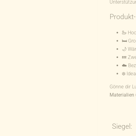
Unterstützu
Produkt-
🦢 Hoc
🛏️ Gr
🌙 Wär
💤 Zwe
☁️ Bez
❄️ Ide
Gönne dir Lu
Materialien
Siegel: